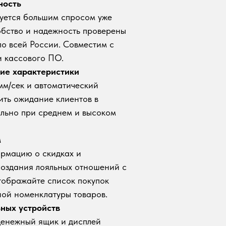
ность
зуется большим спросом уже
добство и надежность проверены
по всей России. Совместим с
и кассового ПО.
ие характеристики
мм/сек и автоматический
ить ожидание клиентов в
льно при среднем и высоком
м
ормацию о скидках и
создания лояльных отношений с
тображайте список покупок
ной номенклатуры товаров.
ных устройств
енежный ящик и дисплей