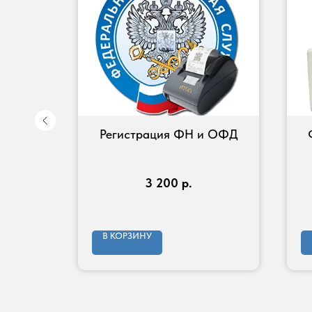
Регистрация ФН и ОФД
дящий
ссе.
3 200
р.
В КОРЗИНУ