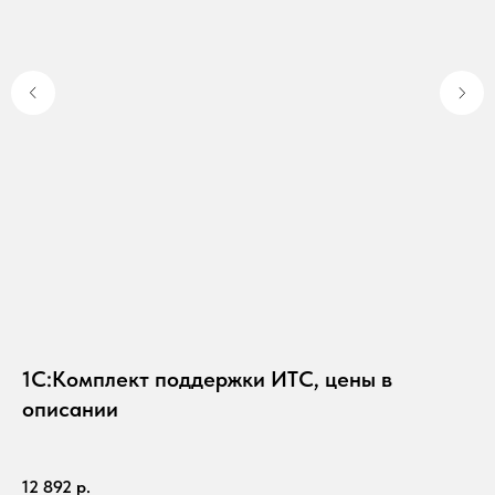
1С:Комплект поддержки ИТС, цены в
С
описании
Ра
Пл
12 892
р.