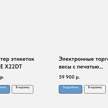
тер этикеток
Электронные торг
E X22DT
весы с печатью
этикетки "Штрих-
р.
59 900
р.
Принт" М 15-2.5 Д
бнее
В корзину
Подробнее
В корзину