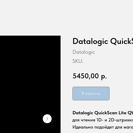
Datalogic Quick
Datalogic
SKU:
5450,00
р.
В корзину
Datalogic QuickScan Lite 
для чтения 1D- и 2D-штрихк
Идеально подойдет для маг