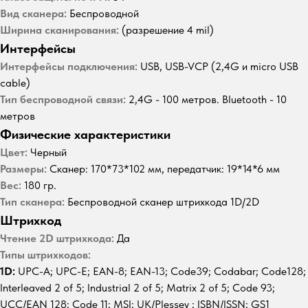
Вид сканера:
Беспроводной
Ширина сканирования:
(разрешение 4 mil)
Интерфейсы
Интерфейсы подключения:
USB, USB-VCP (2,4G и micro USB
cable)
Тип беспроводной связи:
2,4G - 100 метров. Bluetooth - 10
метров
Физические характеристики
Цвет:
Черный
Размеры:
Сканер: 170*73*102 мм, передатчик: 19*14*6 мм
Вес:
180 гр.
Тип сканера:
Беспроводной сканер штрихкода 1D/2D
Штрихкод
Чтение 2D штрихкода:
Да
Типы штрихкодов:
1D:
UPC-A; UPC-E; EAN-8; EAN-13; Code39; Codabar; Code128;
Interleaved 2 of 5; Industrial 2 of 5; Matrix 2 of 5; Code 93;
UCC/EAN 128; Code 11; MSI; UK/Plessey ; ISBN/ISSN; GS1