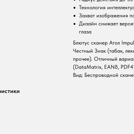
Технология интеллект
Захват изображения п
Дизайн снижает вероя
глаза
Блютус сканер Атол Impul
Честный Знак (табак, лек
прочее). Отличный вариа
(DataMatrix, EAN8, PDF41
Вид: Беспроводной скан
ристики