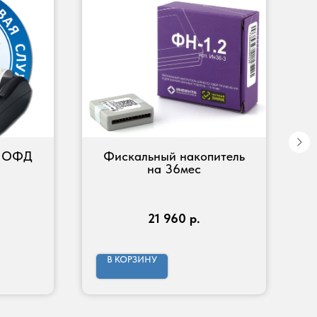
и ОФД
Фискальный накопитель
на 36мес
21 960
р.
В КОРЗИНУ