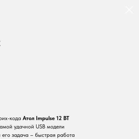
2
рих-кода
Атол Impulse 12 BT
самой удачной USB модели
 его задача – быстрая работа