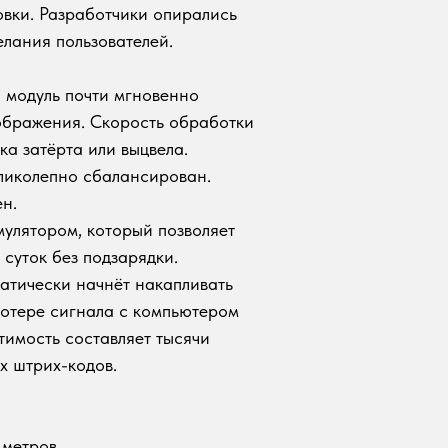
вки. Разработчики опирались
лания пользователей.
 модуль почти мгновенно
ображения. Скорость обработки
ка затёрта или выцвела.
ликолепно сбалансирован.
н.
улятором, который позволяет
суток без подзарядки.
атически начнёт накапливать
отере сигнала с компьютером
тимость составляет тысячи
х штрих-кодов.
 метров