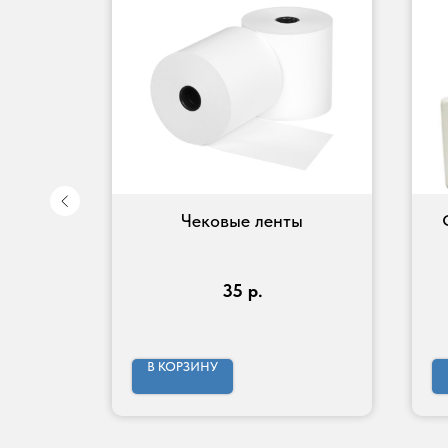
Чековые ленты
дящий
ссе.
35
р.
В КОРЗИНУ