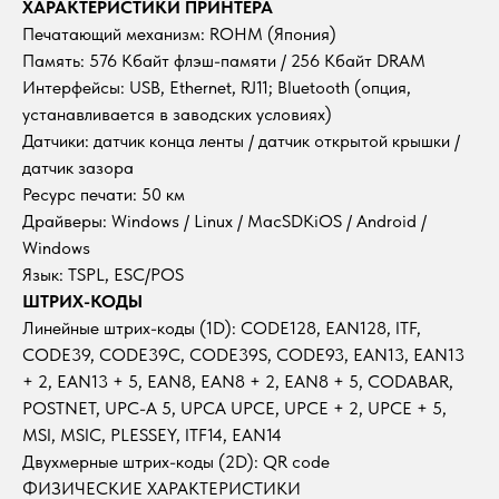
ХАРАКТЕРИСТИКИ ПРИНТЕРА
Печатающий механизм: ROHM (Япония)
Память: 576 Кбайт флэш-памяти / 256 Кбайт DRAM
Интерфейсы: USB, Ethernet, RJ11; Bluetooth (опция,
устанавливается в заводских условиях)
Датчики: датчик конца ленты / датчик открытой крышки /
датчик зазора
Ресурс печати: 50 км
Драйверы: Windows / Linux / MacSDKiOS / Android /
Windows
Язык: TSPL, ESC/POS
ШТРИХ-КОДЫ
Линейные штрих-коды (1D): CODE128, EAN128, ITF,
CODE39, CODE39C, CODE39S, CODE93, EAN13, EAN13
+ 2, EAN13 + 5, EAN8, EAN8 + 2, EAN8 + 5, CODABAR,
POSTNET, UPC-A 5, UPCA UPCE, UPCE + 2, UPCE + 5,
MSI, MSIC, PLESSEY, ITF14, EAN14
Двухмерные штрих-коды (2D): QR code
ФИЗИЧЕСКИЕ ХАРАКТЕРИСТИКИ