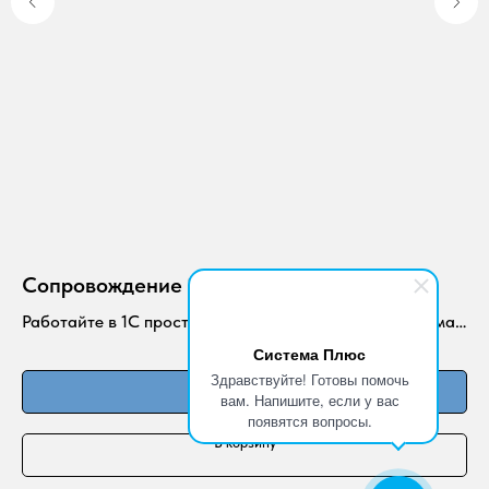
Сопровождение 1С
Д
(к
Работайте в 1С просто и удобно с компанией "Система
Плюс"
Система Плюс
Здравствуйте! Готовы помочь
Подробнее
7 
вам. Напишите, если у вас
появятся вопросы.
В корзину