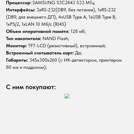
Процессор:
SAMSUNG S3C2443 533 МГц;
Интерфейсы:
3xRS-232(DB9, без питания), 1xRS-232
(DB9, для внешнего ДП), 4xUSB Type A, 1xUSB Type B,
1xPS/2, 1хLAN 10 Мб/с (RJ45)
Объем оперативной памяти:
128 мб;
Тип накопителя:
NAND Flash;
Монитор:
TFT-LCD (резистивный), встроенный;
Встроенный считыватель карт:
Да;
Габариты:
345x300x260 (с ИК-детектором, принтером
80 мм и поддоном);
С ним покупают: