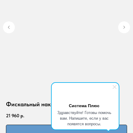
Фискальный накопитель на 36мес
Ч
Система Плюс
Здравствуйте! Готовы помочь
21 960
р.
35
вам. Напишите, если у вас
появятся вопросы.
Подробнее