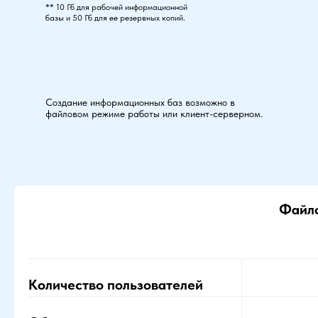
** 10 Гб для рабочей информационной
базы и 50 Гб для ее резервных копий.
Создание информационных баз возможно в
файловом режиме работы или клиент-серверном.
Файло
Количество пользователей