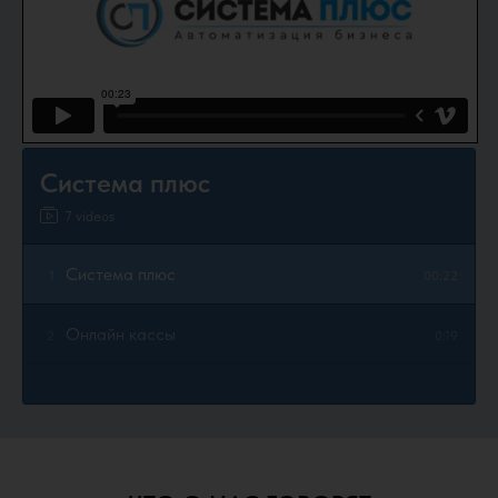
Система плюс
7 videos
Система плюс
1
00:22
Онлайн кассы
2
0:19
ЭЦП за час
3
0:10
ЭЦП
4
0:27