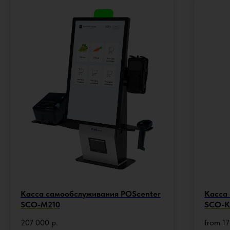
Касса самообслуживания POScenter
Касса
SCO-M210
SCO-K
207 000
р.
from
1