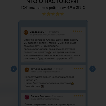
ЧТО О НАС ГОВОРЯТ
1С:Управление нашей фирмой 8
5
0:59
ТОП компания с рейтингом 4.9 в 2ГИС
1С: Бухгалтерия
6
0:14
Онлайн касса
7
2:36