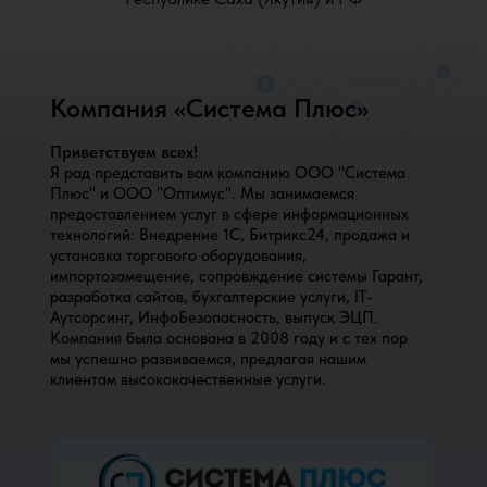
Компания «Система Плюс»
Настройка и обновление ПО,
Приветствуем всех!
поддержка IT-
Я рад представить вам компанию ООО "Система
инфраструктуры,
сопровождение серверов.
Плюс" и ООО "Оптимус". Мы занимаемся
предоставлением услуг в сфере информационных
технологий: Внедрение 1С, Битрикс24, продажа и
установка торгового оборудования,
импортозамещение, сопровждение системы Гарант,
разработка сайтов, бухгалтерские услуги, IT-
Аутсорсинг, ИнфоБезопасность, выпуск ЭЦП.
Заменяем иностранное
Компания была основана в 2008 году и с тех пор
программное обеспечение.
Подбираем лучшие аналоги из
мы успешно развиваемся, предлагая нашим
российских программ.
клиентам высококачественные услуги.