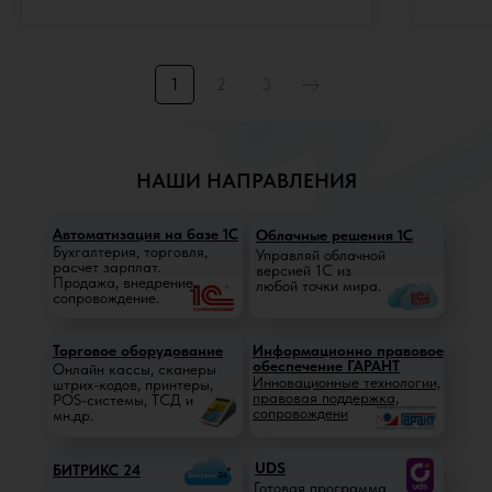
1
2
3
НАШИ НАПРАВЛЕНИЯ
Автоматизация на базе 1С
Облачные решения 1С
Бухгалтерия, торговля,
Управляй облачной
расчет зарплат.
версией 1C из
Продажа, внедрение,
любой точки мира.
сопровождение.
Торговое оборудование
Информационно правовое
обеспечение
ГАРАНТ
Онлайн кассы, сканеры
Инновационные технологии,
штрих-кодов, принтеры,
правовая поддержка,
POS-системы, ТСД и
сопровождени
мн.др.
UDS
БИТРИКС 24
Готовая программа