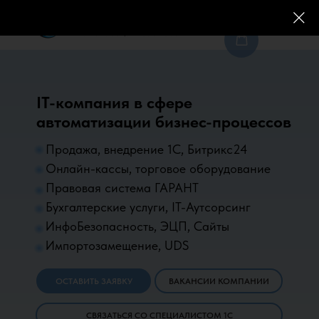
IT-компания в сфере
О нас
Контакты
автоматизации бизнес-процессов
Продажа, внедрение 1С, Битрикс24
Онлайн-кассы, торговое оборудование
Продукты и сервисы 1С
Торго
Продукты 1С
Торговое обор
Правовая система ГАРАНТ
Бухгалтерские услуги, IT-Аутсорсинг
ИнфоБезопасность, ЭЦП, Сайты
Импортозамещение, UDS
ОСТАВИТЬ ЗАЯВКУ
ВАКАНСИИ КОМПАНИИ
СВЯЗАТЬСЯ СО СПЕЦИАЛИСТОМ 1С