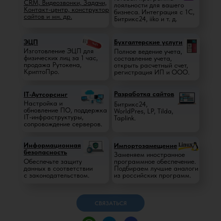
CRM, Видеозвонки, Задачи,
лояльности для вашего
Контакт-центр, конструктор
бизнеса. Интеграция с 1С,
сайтов и мн. др.
Битрикс24, iiko и т. д.
ЭЦП
Бухгалтерские услуги
Изготовление ЭЦП для
Полное ведение учета,
физических лиц за 1 час,
составление учета,
продажа Рутокена,
открыть расчетный счет,
КриптоПро.
регистрация ИП и ООО.
Разработка сайтов
IT-Аутсорсинг
Настройка и
Битрикс24,
обновление ПО, поддержка
WorldPres, LP, Tilda,
IT-инфраструктуры,
Taplink.
сопровождение серверов.
Информационная
Импортозамещение
безопасность
Заменяем иностранное
Обеспечьте защиту
программное обеспечение.
данных в соответствии
Подбираем лучшие аналоги
с законодательством.
из российских программ.
СВЯЗАТЬСЯ
Мы гордимся тем, что являемся