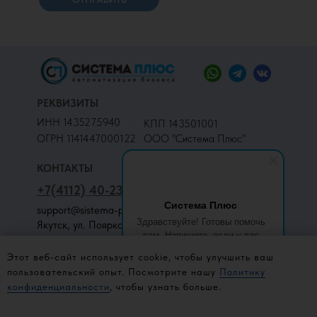
РЕКВИЗИТЫ
ИНН 1435275940
КПП 143501001
ОГРН 1141447000122
ООО "Система Плюс"
КОНТАКТЫ
+7(4112) 40-23-78
Отдел "ГАРАНТ":
Система Плюс
+7(4112) 31-68-90
support@sistema-plus.su
Здравствуйте! Готовы помочь
Отдел бухгалтерии:
Якутск, ул. Пояркова 18,
вам. Напишите, если у вас
офис 211
+7(924) 896-03-75
появятся вопросы.
Этот веб-сайт использует cookie, чтобы улучшить ваш
пользовательский опыт. Посмотрите нашу
Политику
конфиденциальности
, чтобы узнать больше.